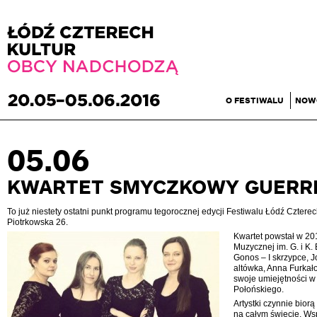
O FESTIWALU
NOW
05.06
KWARTET SMYCZKOWY GUERR
To już niestety ostatni punkt programu tegorocznej edycji Festiwalu Łódź Cztere
Piotrkowska 26.
Kwartet powstał w 201
Muzycznej im. G. i K
Gonos – I skrzypce, J
altówka, Anna Furkał
swoje umiejętności w 
Połońskiego.
Artystki czynnie bior
na całym świecie. Wsp