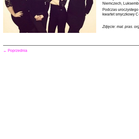
Niemczech, Luksembur
Podczas uroczystego
kwartet smyczkowy C-
Zdjęcie: mat. pras. or
←
Poprzednia